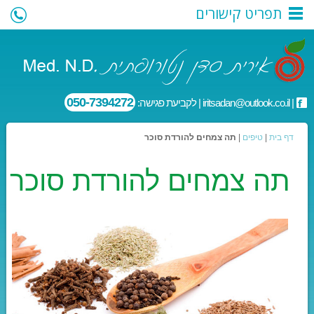
תפריט קישורים
050-7394272
|
iritsadan@outlook.co.il
| לקביעת פגישה:
דף בית
|
טיפים
|
תה צמחים להורדת סוכר
תה צמחים להורדת סוכר