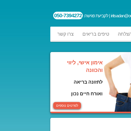
050-7394272
iritsadan@ou
| לקביעת פגישה:
הצלחה
טיפים בריאים
צרו קשר
אימון אישי, ליווי
והכוונה
לתזונה בריאה
ואורח חיים נכון
לפרטים נוספים