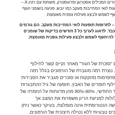
רואקוטן וקיורטן- נגזרות של ויטמין A , כדורים המכילים אסטרוגן ופרוגסטרון, משחות עם רטין A –
ות לואי המחייבות מעקב כמו יובש, פגיעה בשומני הגוף
שף לשמש ולבצע פעילות גופנית מאומצת.
 – לתרופות תופעות לואי המחייבות מעקב. הם גורמים
ליובש, פגיעה בשומני הגוף ופגיעה בכבד. לדאוג לערוך כל 3 חודשים בדיקות של שומנים
ר להיחשף לשמש ולבצע פעילות גופנית מאומצת.
"סוכרת של העור" מאחר וקיים קשר לחילוף
 נוצרת רמה מוגברת של הורמונים בגלל רמה
פחמימות מזוקקות או סוכרים מגביר את הסבירות
לוף חומרים של האבץ, תופעה של גיל ההתבגרות
גם היא. אצל נערות יש קשר למחזור החודשי, 80%-90% מהן מדווחות על החמרה של
לולות למניעת הריון משפרות את המצב אך
גישה הנטורופתית אינה מומלצת, בעיקר כאשר ניתן
ם טבעיות ללא נטילה חיצונית של הורמונים.