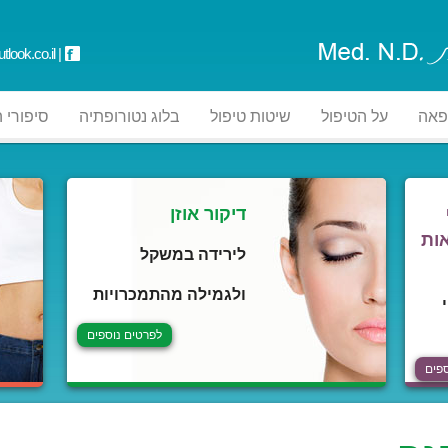
tlook.co.il
|
פאה
על הטיפול
שיטות טיפול
בלוג נטורופתיה
סיפורי 
דיקור אוזן
ות
לירידה במשקל
ולגמילה מהתמכרויות
לפרטים נוספים
פים