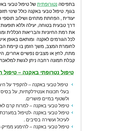
בתפיסה
נטורופתית
של טיפול טבעי בא
בגוף. טיפול טבעי באקנה כולל שינוי תז
יעודית , הפחתת מתחים ושילוב תוספי ת
דרך טבעית בטוחה, יעילה וללא תופעות
את רמת החיוניות והבריאות הכללית ומחז
לכל הגורמים לאקנה ומותאם באופן אישי
לחומרת המצב, משך הזמן בו קיימת הבעי
מתח, לחץ או מצבים נפשיים אחרים, היס
קבלת תמונה רחבה ניתן לגשת למלאכת
טיפול נטרופתי באקנה – טיפול חי
טיפול טבעי באקנה – להקפיד על היגיי
בעלי תכונות אנטידלקתיות, על בסיס 
ולשטוף במיים פושרים.
טיפול טבעי באקנה – למרוח קרם לא 
טיפול טבעי באקנה -לטיפול במערכת 
לעיכול ועשירה בסיבים .
טיפול טבעי באקנה – להימנע ממייק-א