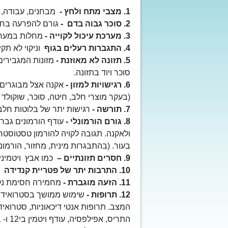
1. מצבי מתח ולחץ -
מבחנים, עבודה, בע
2. סוכר גבוה בדם -
גורם להפרעה בחיל
3. מערכת עיכול לקוייה -
מחלות במערכ
4. התגברות רעלים בגוף
וניקוי לא תק
5. תזונה לא מאוזנת -
מזונות המגבירים 
סוכר ויוד בתזונה.
6. רגישויות למזון -
אקנה אצל מבוגרים ה
(בעקר מוצרי חלב, חיטה, סוכר, שוקולד ו
7. תורשה -
רגישות יתר של בלוטות חלב ל
8. גורם הורמונלי -
עודף הורמונים גברי
ולאקנה. תגובה לקויה להורמון טסטוסטר
בעור. (בהתבגרות מינית, מחזור, הורמונים
9. חסרים תזונתיים –
כמו אבץ ויטמיני , C, A
10. התרבות יתר של פטריית קנדידה
11. הזעה מוגברת -
מחמירה חסימת נקבו
12. תרופות -
שימוש ממושך בסטרואידים
המצב. תרופות אנטי דיכאוניות, סטרואידי
התריס, אפילפסיה, עודף ויטמין בי12 ו- בי6.