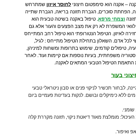
קנה –
אקנה הוא סימפטום חיצוני
לחוסר איזון
שמתרחש
ונה, הפחתת סוכרים, הגברת תזונה בריאה, הגברת שתייה
זונה
וצמחי מרפא
. טיפול באקנה בשיטה טבעית הוא
 לוואי המשפרת לא רק את מצב הפצעים והעור אלא גם
ירה לאיזון.
הטיפול הנטורופתי הוא טיפול רחב המתייחס
 לכל אדם. השאלון בתחילת הטיפול מתייחס : לגיל,
ה, טיפולים קודמים, שימוש בתרופות ומשחות למיניהן,
טוריה משפחתית, בעיות נוספות אם קיימות ועוד.
לאחר
 התאמת הטיפול הטבעי המתאים לאקנה.
צוני בעור
נה, לבחור תכשיר לניקוי פנים או סבון ניטראלי טבעי
מים ללא כימיקלים ובושם. לנקות בעדינות פעמיים ביום
שומני.
העיכול: מומלצת מאוד דיאטת ניקוי, תזונה מקררת קלה
פ ואיפור.