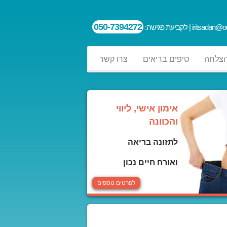
050-7394272
iritsadan@ou
| לקביעת פגישה:
הצלחה
טיפים בריאים
צרו קשר
אימון אישי, ליווי
והכוונה
לתזונה בריאה
ואורח חיים נכון
לפרטים נוספים