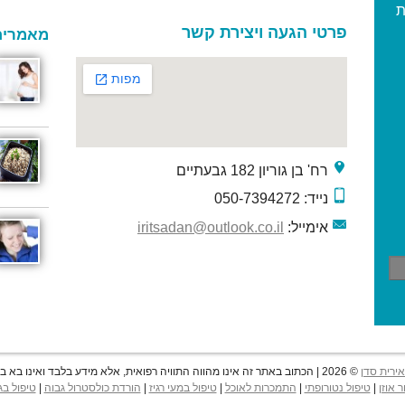
ת
פרטי הגעה ויצירת קשר
מאמרים
רח' בן גוריון 182 גבעתיים
נייד: 050-7394272
אימייל:
iritsadan@outlook.co.il
אירית סדן
© 2026 | הכתוב באתר זה אינו מהווה התוויה רפואית, אלא מידע בלבד ואינו בא במקום פניה לגורם טיפולי מוסמך
ר אוזן
|
טיפול נטורופתי
|
התמכרות לאוכל
|
טיפול במעי רגיז
|
הורדת כולסטרול גבוה
|
טיפול בג