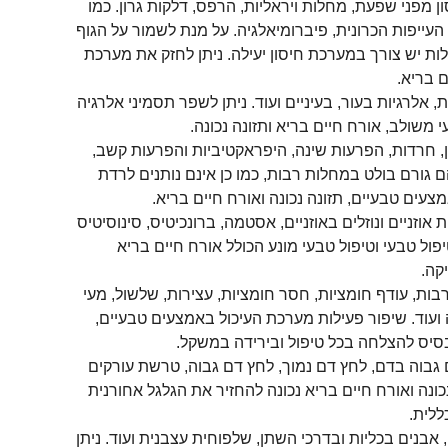
 מפני שפעת, מחלות ויראליות, הרפס, דלקות גרון. כמו
 העייפות הכרונית, פיברומיאלגיה. על מנת לשמור על הגוף
לות יש צורך במערכת חיסון יעילה. ניתן לחזק את מערכת
ם בריא.
אלרגיות בעור, בעיניים ועוד. ניתן לשפר תסמיני אלרגיה
 משולב, אורח חיים בריא ותזונה נכונה.
ן, חרדות, הפרעות שינה, היפראקטיביות והפרעות קשב,
 גורם בולט במחלות רבות, כמו כן אינם נותנים לרדת
עים טבעיים, תזונה נכונה ואורח חיים בריא.
 אוזניים ונוזלים באוזניים, אסטמה, ברונכיטיס, סינוסיטיס
טיפול טבעי וטיפול טבעי מונע הכולל אורח חיים בריא
יקה.
בות, עודף חומציות, חסר חומציות, עצירות, שלשול, מעי
רה ועוד. שיפור פעילות מערכת העיכול באמצעים טבעיים,
בסיס להצלחה בכל טיפול ובירידה במשקל.
 גבוה בדם, לחץ דם נמוך, לחץ דם גבוה, טרשת עורקים
נכונה ואורח חיים בריא נכונה להחזיר את הגלגל אחורנית
לית.
בנים בכליות ובדרכי השתן, שלפוחית עצבנית ועוד. ניתן