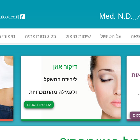
tlook.co.il
|
פאה
על הטיפול
שיטות טיפול
בלוג נטורופתיה
סיפורי 
דיקור אוזן
ות
לירידה במשקל
ולגמילה מהתמכרויות
לפרטים נוספים
פים