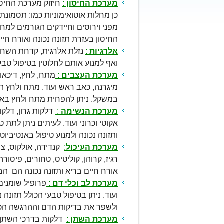
מערכת החיסון
:
חיזוק מערכת החיסון
כן מחלות אוטואימוניות כמו: תסמונת
מפני וירוסים וחיידקים הגורמים למח
החיסון בעזרת תזונה נכונה ואורח חיי
אלרגיות
:
נזלת אלרגית, קדחת השחת, 
ואף למנוע אותם לחלוטין בטיפול טבעי
מערכת העצבים
:
מתח, לחץ, דיכאו
מיגרנה, כאב ראש ועוד. מתח ולחץ הם
במשקל. ניתן להפחית מתח ולחץ באמצ
מערכת הנשימה
:
דלקות גרון, דלקות
אקוטי וכרוני ועוד. לעיתים ניתן לתת 
ותזונה נכונה ולמנוע טיפול באנטיביוט
מערכת העיכול
:
קנדידה, אולקוס, צר
רגיז, קרוהן, קוליטיס, טחורים, פיסו
אורח חיים בריא ותזונה נכונה הם ה
מערכת לב וכלי דם
:
פרופיל שומנים
ועוד. ניתן בטיפול טבעי הכולל תזונה 
ולשפר את בדיקות הדם וההרגשה הכל
מערכת השתן
:
דלקות בדרכי השתן, א