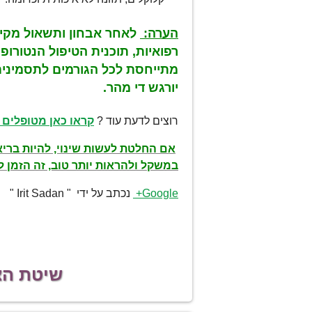
הערה:
לאחר אבחון ותשאול מקיף
רפואיות, תוכנית הטיפול הנטורופת
מתייחסת לכל הגורמים לתסמיני
יורגש די מהר.
רוצים לדעת עוד ?
קראו כאן מטופלים
אם החלטת לעשות שינוי, להיות בריא/
במשקל ולהראות יותר טוב,
זה הזמן ל
Google+
נכתב על ידי " Irit Sadan "
שיטת הצע