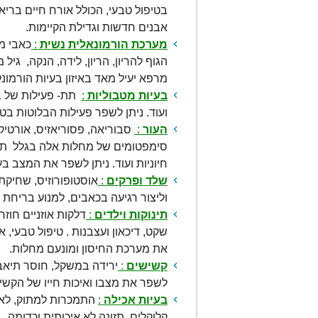
בטיפול טבעי, הכולל אורח חיים בריא 
אבנים חדשות וגדילת הקיימות.
מערכת הורמונאלית נשית
:
כאבי מח
הגוף להריון, הריון, לידה, הנקה, גיל 
מרפא יעיל מאד באיזון בעיות הורמונל
בעיות מטבוליות
:
תת- פעילות של ב
ועוד. ניתן לשפר פעילות הבלוטות בטיפ
העור
:
סבוריאה, פסוריאזיס, אורטיק
סימפטומים של מחלות אלה בגלל תזונ
חיוניות ועוד. ניתן לשפר את המצב בע
שלד ופרקים
:
אוסטופורוזיס, שחיקת
וליצור רגיעה בכאבים, למנוע בריחת סי
תינוקות וילדים
:
דלקות אוזניים חוזר
שקט, דיכאון ועצבנות . טיפול טבעי,
את מערכת החיסון ומונעם מחלות.
קשישים
:
ירידה במשקל, חוסר תיאבון,
לשפר את מצבו ואיכות חייו של הקשיש
בעיות אכילה
:
התמכרות למתוק, לאוכ
קלוקלים, תזונה לא איכותית וכדומה.