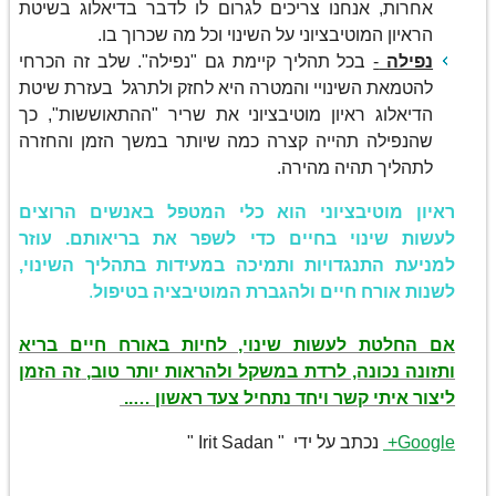
אחרות, אנחנו צריכים לגרום לו לדבר בדיאלוג בשיטת
הראיון המוטיבציוני על השינוי וכל מה שכרוך בו.
נפילה
-
בכל תהליך קיימת גם "נפילה". שלב זה הכרחי
להטמאת השינויי והמטרה היא לחזק ולתרגל בעזרת שיטת
הדיאלוג ראיון מוטיבציוני את שריר "ההתאוששות", כך
שהנפילה תהייה קצרה כמה שיותר במשך הזמן והחזרה
לתהליך תהיה מהירה.
ראיון מוטיבציוני הוא כלי המטפל באנשים הרוצים
לעשות שינוי בחיים כדי לשפר את בריאותם. עוזר
למניעת התנגדויות ותמיכה במעידות בתהליך השינוי,
לשנות אורח חיים ולהגברת המוטיבציה בטיפול
.
אם החלטת לעשות שינוי, לחיות באורח חיים בריא
ותזונה נכונה, לרדת במשקל ולהראות יותר טוב,
זה הזמן
ליצור איתי קשר ויחד נתחיל צעד ראשון …..
Google+
נכתב על ידי " Irit Sadan "