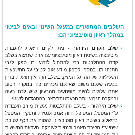
השלבים המתוארים במעגל השינוי ובאים לביטוי
במהלך ראיון מוטיבציוני הם:
שלב הקדם הירהור
- ניתן לקיים דיאלוג להגברת
מוטיבציה בשיטת ראיון מוטיבציוני עם אדם שנמצא בשלב
קדם ההתלבטות כדי להתחיל לזרוע בו ספק לגבי
התנהגותו. בנוסף, לספק מידע אובייקטיבי על ההשפעות
השליליות של ההרגל המזיק. בשלב הזה אין תועלת בדיון
בבעיה שלכם משום שאינכם מכירים בה. במקרה הטוב
אתם עלולים להיות מופתעים מהרעיון שיש לכם בעיה
ובמקרה הגרוע יותר תכעסו ותתבצרו בהתנגדות לשינוי.
שלב הירהור
- בשלב ההתלבטות נעשית מירב העבודה
ע"י המטפל. המטופל חווה אמביולנטיות ותפקיד המטפל
בדיאלוג בשיטת ראיון מוטיבציוני להטות את הכף לטובת
שינוי ע"י חקירת האמביולנטיות לעומקה, העלאת החששות
של המטופל על פני השטח,חיזוק אמונתו ביכולתו להביא