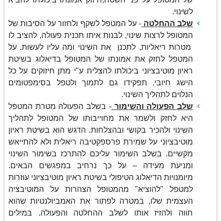
לשינוי.
שלב ההחלטה
- על המטפל לשקף ולחזור על הסיבות של
המטופל לרצות שינוי, לבנות איתו תכנית פעולה, להציב לו
מטרות ריאליות, לתכנן את השינוי ומה עליו לעשות. על
המטפל לחזק את אמונתו של המטופל בדיאלוג בשיטת
ראיון מוטיבציוני ביכולתו להצליח ע"י מתן חיזוקים על כל
הישג חיובי. תפקידו גם לתמוך ולטפל בסימפטומים
הנלוים לתהליך השינוי.
שלב הפעולה והשימור
- בשלב הפעולה מטרת המטפל
היא לחזק ולשמר את מחוייבותו של המטופל לתהליך
השינוי ולהכיר בקושי ובהצלחות. הדגש הוא בשיטת ראיון
מוטיבציוני על שמירת פרספקטיבה ריאלית ולא להתייאש
מקשיים. בשלב השימור עליכם להתרכז בשימור השינוי
ומניעת מעידה – על כך נרחיב במפגשים הבאים.
מיומנויות הדיאלוג הטיפולי בשיטת ראיון מוטיבציוני עוזרות
למטפל "להוציא" מהמטופל הצהרות על המוטיבציה
העצמית שלו, במטרה לפתור את האמביולנטיות שהוא
חווה ולהזיז אותו לשלב ההחלטה והפעולה. במילים