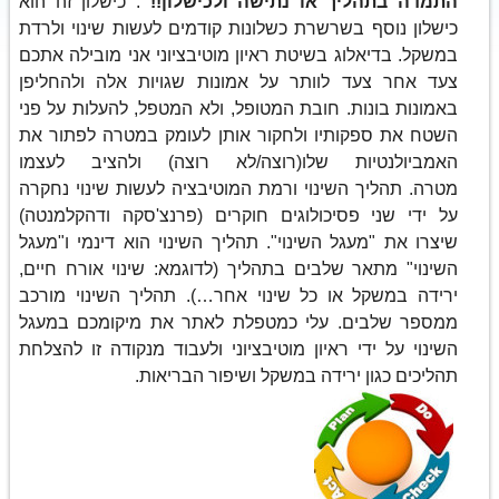
התמדה בתהליך או נתישה ולכישלון!!
. כישלון זה הוא
כישלון נוסף בשרשרת כשלונות קודמים לעשות שינוי ולרדת
במשקל. בדיאלוג בשיטת ראיון מוטיבציוני אני מובילה אתכם
צעד אחר צעד לוותר על אמונות שגויות אלה ולהחליפן
באמונות בונות. חובת המטופל, ולא המטפל, להעלות על פני
השטח את ספקותיו ולחקור אותן לעומק במטרה לפתור את
האמביולנטיות שלו(רוצה/לא רוצה) ולהציב לעצמו
מטרה. תהליך השינוי ורמת המוטיבציה לעשות שינוי נחקרה
על ידי שני פסיכולוגים חוקרים (פרנצ'סקה ודהקלמנטה)
שיצרו את "מעגל השינוי". תהליך השינוי הוא דינמי ו"מעגל
השינוי" מתאר שלבים בתהליך (לדוגמא: שינוי אורח חיים,
ירידה במשקל או כל שינוי אחר…). תהליך השינוי מורכב
ממספר שלבים. עלי כמטפלת לאתר את מיקומכם במעגל
השינוי על ידי ראיון מוטיבציוני ולעבוד מנקודה זו להצלחת
תהליכים כגון ירידה במשקל ושיפור הבריאות.