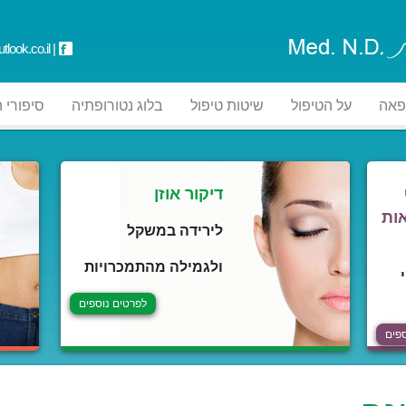
tlook.co.il
|
פאה
על הטיפול
שיטות טיפול
בלוג נטורופתיה
סיפורי 
דיקור אוזן
ות
לירידה במשקל
ולגמילה מהתמכרויות
לפרטים נוספים
פים