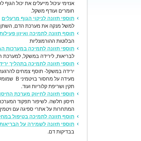
אנזימי עיכול מייעלים את יכול הגוף ל
חומרים ועודף משקל.
תוספי תזונה
לניקוי הגוף מרעלים
ת
למשל מנקה את מערכת הדם, השתן , 
תוסף תזונה
לתמיכה ואיזון פעילות
הבלוטות ההורמונליות
תוספי תזונה
לתמיכה במערכות הגו
לבריאות, לירידה במשקל, למערכת חי
תוספי תזונה
לתמיכה בתהליך ירי
ירידה במשקל- תוסף צמחים להרגעה 
מעידה על מ
תקין ושריפת קלוריות ועוד.
תוספי תזונה
לחיזוק מערכת החיסו
חיסון חלשה. לשיפור תפקוד המערכת
המתחרות על אתרי ספיגה עם ויטמין C יש ליטול ויטמין זה במינון מוגבר ולאורך 
תוסף תזונה
לתמיכה בטיפול במחל
תוספי תזונה
לשמירה על הבריאות
בבדיקות דם.