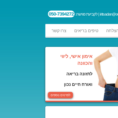
050-7394272
iritsadan@ou
| לקביעת פגישה:
הצלחה
טיפים בריאים
צרו קשר
אימון אישי, ליווי
והכוונה
לתזונה בריאה
ואורח חיים נכון
לפרטים נוספים