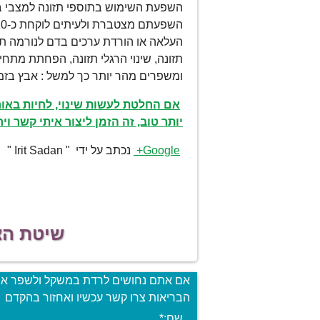
השפעת השימוש בתוספי תזונה למצבי ברי
השפעתם מצטברת ולעיתים לוקחת כ-20 יום עד שתוספי התזונה יגיעו למירב ההשפעה.
תזונה, שינוי הרגלי תזונה, הפחתת מתחי
ומשפרים מהר יותר כך למשל : אבץ בזמן מחלה
אם החלטת לעשות שינוי, לחיות באור
יותר טוב,
זה הזמן ליצור איתי קשר וי
Google+
נכתב על ידי " Irit Sadan "
שיטת הצע
אם אתם נחושים לרדת במשקל ולשפר א
הבריאות צרו קשר עכשיו ואחזור בהקדם
שם:
*