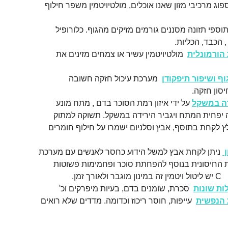
ספוג מרכיבי מזון שאנו אוכלים, מולטיויטמין משפר חילוף
וספי תזונה מסננים גורמים מזיקים מהגוף. כלורופיל
הכבד, הכליות.
 הורמונלית
מולטיויטמין עשיר או צמחים מזינים את
ף ושיפור תיפקודן
מערכת עיכול חזקה חשובה
סון חזקה.
דה במשקל
על ידי איזון רמת הסוכר בדם , מתח מונע
יפחית המתח ויגביר הירידה במשקל. תשוקה למתוק
חסור בויטמיני B שמומלץ לקחת בתוסף, אבץ וסלניום ישמרו על חילוף חומרים
ן
ניתן לקחת אבץ למשל הידוע כחסר לאנשים עם מערכת
 החיסונית בנוסף להפחתת סוכר ופחמימות פשוטות
זמן.
ות שונות
סכרת, שומנים בדם, בעיות מיפרקים וכ'ׂ
 הנפשית
עייפות, חוסר ריכוז וכדומה. מדדים שלא רואים