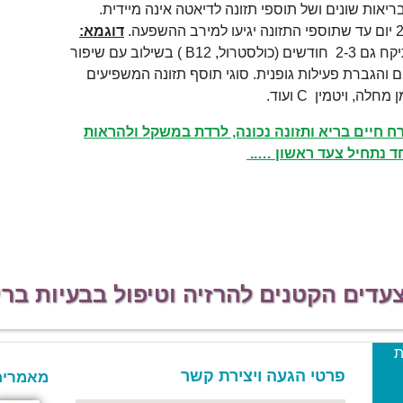
אות שונים ושל תוספי תזונה לדיאטה אינה מיידית.
דוגמא:
העלאה או הורדת ערכים בדם לנורמה תיקח גם 2-3 חודשים (כולסטרול, B12 ) בשילוב עם שיפור
ם והגברת פעילות גופנית. סוגי תוסף תזונה המשפיעים
, ויטמין C ועוד.
ח חיים בריא ותזונה נכונה, לרדת במשקל ולהראות
חד נתחיל צעד ראשון …..
דים הקטנים להרזיה וטיפול בבעיות ברי
ת
פרטי הגעה ויצירת קשר
מאמרים