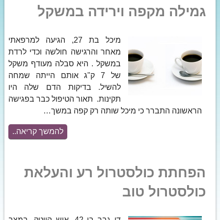
גמילה מקפה וירידה במשקל
מיכל בת 27, הגיעה למרפאתי
מאחר והרגישה חולשה וכדי לרדת
במשקל . היא סבלה מעודף משקל
של 7 ק"ג אותם הייתה שמחה
להשיל. בדיקות הדם שלה היו
תקינות. תאור הטיפול כבר בפגישה
הראשונה התברר כי מיכל שותה רק קפה במשך…
להמשך קריאה..
הפחתת כולסטרול רע והעלאת
כולסטרול טוב
דן גבר בן 42, איש הייטק, במצב