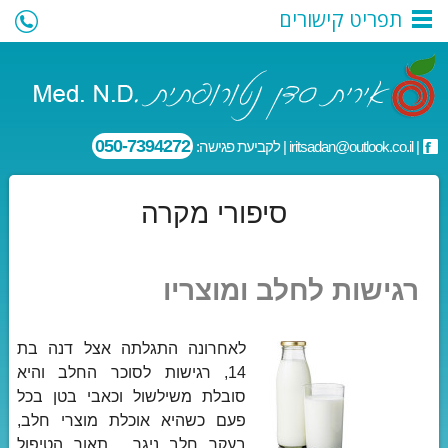
תפריט קישורים
050-7394272
|
iritsadan@outlook.co.il
| לקביעת פגישה:
סיפורי מקרה
רגישות לחלב ומוצריו
לאחרונה התגלתה אצל דנה בת
14, רגישות לסוכר החלב והיא
סובלת משילשול וכאבי בטן בכל
פעם כשהיא אוכלת מוצרי חלב,
בעקר חלב ניגר. תאור הטיפול