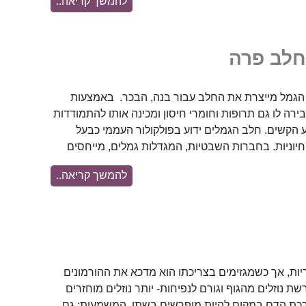
להמשך קריאה..
חלב פרה
הגמל מייצרת את החלב עבור בנה, הבכר. באמצעות
רה לו גם תרופות וחומרי חיסון ומכינה אותו להתמודדות
 הקשים. חלב הגמלים ידוע בפולקולור העממי כבעל
יוניות. בחברות השבטיות, המגדלות גמלים, מייחסים
להמשך קריאה..
יות, אך כשמגזימים בצריכתו הוא מדכא את ההורמונים
ת נוזלים מהגוף וגורם לנפיחות- יותר נוזלים מוחזרים
כת הדם במקום להיות מופרשים בשתן. המשמעות: גם