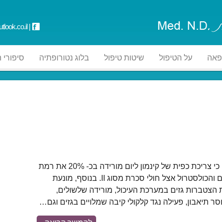
tlook.co.il
|
פאה
על הטיפול
שיטות טיפול
בלוג נטורופתיה
סיפורי 
מחקרים הראו כי צריכת כפית של קינמון ליום מורידה בכ- 20% את רמת
הסוכר, לחץ דם והכולסטרול אצל חולי סכרת מסוג II. בנוסף, מונעת
 הצטברות גזים במערכת העיכול, מורידה שלשולים,
סר תיאבון, פעילה נגד קלקולי קיבה שמלויים בגזים וגם…