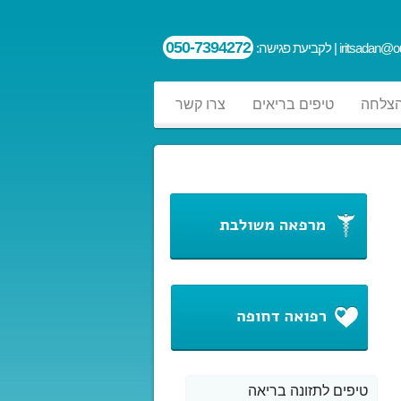
050-7394272
iritsadan@ou
| לקביעת פגישה:
הצלחה
טיפים בריאים
צרו קשר
טיפים לתזונה בריאה