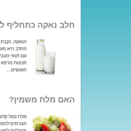
חלב נאקה כתחליף ל
הנאקה, נקבת 
החלב היא מעבי
עם תנאי הטבע
תכונות מרפא ח
האנשים…
האם מלח משמין?
מלח נטול קלור
הגורמים להפרש
מהכליות למער