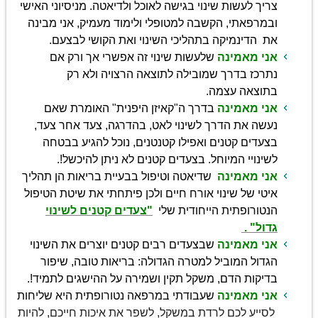
צריך לעשות שינוי בגישה לאוכל ולדיאטה. מניסיוני האישי
ובמרפאתי, הקשבה למטופלי ולימוד מעמיק, אני מבינה
את הדינמיקה בתהליכי השינוי ואת הקושי לבצעם.
אני מאמינה
שלעשות שינוי זה אפשרי אך ורק אם
נתרכז בדרך שמובילה לתוצאה הרצויה ולא רק
בתוצאה עצמה.
אני מאמינה
בדרך ה"קאיזן היפנית" האומרת
שאם
נעשה את הדרך לשינוי לאט, בהדרגה, צעד אחר צעד,
בצעדים קטנים ואפילו קטנטנים, נוכל להגיע בבטחה
לשינויי המיוחל. בצעדים קטנים לא ניתן להיכשל!.
אני מאמינה
שדיאטה וטיפול בבעיית בריאות הן תהליך
איטי של שינוי אורח חיים ולכן פיתחתי את שיטת הטיפול
הנטורופתית הייחודית שלי
"צעדים קטנים לשינוי
גדול" .
אני מאמינה
שבצעדים רבים קטנים יוצרים את השינוי
הגדול המוביל למטרה הגדולה: בריאות טובה, שיפור
בדיקות הדם, משקל תקין ושמירה על ההישגים לתמיד!.
אני מאמינה
שעבודתי במרפאה נטורופתית היא שליחות
לסייע לכם לרדת במשקל, לשפר את איכות חייכם, להיות