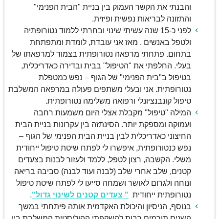
והבנתי את הקשר העמוק בין בניית "הבית הפנימי"
והתזונה לבריאות נפשית ופיזית.
לפני כ-15 שנה עשיתי שינוי ובחרתי ללמוד נטורופתיה
ולטפל באנשים . מאז אני עובדת, לומדת ומתפתחת
בתחום. פתחתי מרפאה נטורופתית בצמוד למרפאתו של
בעלי. החלפתי את "הטיפול" בבית ובדירה כאדריכלית,
בטיפול ב"בית הפנימי" של הגוף – נפש כמטפלת
נטורופתית. אני ובעלי משתפים פעולה במרפאה המשלבת
טיפול קונבנציונלי ורפואה משלימה נטורופתית.
המילה "טיפול" מקבלת אצלי היום משמעות רחבה
ועמוקה ומספקת יותר. הסינתזה בין עקרונות בניית הבית
החיצוני כאדריכלית לבין בניית הבית הפנימי של הגוף –
נפש כנטורופתית, איפשרו לי לפתח שיטת טיפול ייחודית
משלי. הקשבה, רצון לטפל, ללמד ולעזור לבנות בצעדים
קטנים, שלב אחרי שלב (לבנה ועוד לבנה) סביבה בריאה
ונוחה ולגרום לאושר ושמחה סייעו לי לפתח שיטת טיפול
נטורופתית ייחודית
" צעדים קטנים לשינוי גדול"
.
בנוסף, הניסיון והיכולת האקדמית אותה פיתחתי במשך
השנים תורמים רבות להשקפתי ההוליסטית המשלבת בין