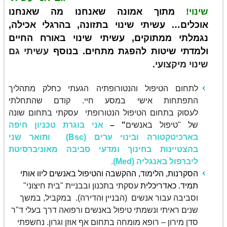
שינוי!
מתוך אמונה שאנחנו מה שאנחנו
אוכלים… עשיתי
שינוי בתזונה, בהרגלי אכילה,
נגמלתי ממתוקים, עשיתי שינוי באורח החיים
ולמדתי שיטות להפגת מתחים. בנוסף
עשיתי גם
שינוי מיקצועי.
לתחום הטיפול והנטורופתיה הגעתי כחלק מתהליך
התפתחות אישי במסע חיי.
קודם שהתחלתי
לעסוק בתחום הטיפול הנטורופתי עסקתי בתחום שונה
של "טיפול באנשים
" –
אני בוגרת טכניון חיפה
בארכיטקטורה ובינוי ערים (Bsc) ותואר שני
בהצטיינות בחינוך ומדעי סביבה מאוניברסיטת
ליברפול באנגליה (Med).
הסקרנות, הלימוד, ההקשבה והטיפול באנשים ליוו אותי
תמיד.
כאדריכלית
עסקתי בתכנון ובבניית "בית חיצוני"
וסביבה עבור אנשים (הבניין והדירה).
במקביל, במשך
שנים ראיתי ונשמתי טיפול באנשים ורפואה דרך בעלי ד"ר
סדן מירון – רופא מומחה בתחום אף אוזן וגרון. נחשפתי