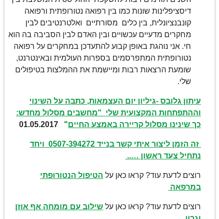
דיסציפלינות שונות כמו בין רפואה נטורופתית ורפואה
קונבנציונלית, בין כלים מסורתיים ואלטרנטיבים לבין
מחקרים מדעיים עכשויים ובין האדם לבין הסביבה בה הוא
חי. אני נוהגת באופן קבוע להתעדכן במחקרים על רפואה
נטורופתית המתפרסמים בספרות העולמית ובאינטרנט,
שומעת הרצאות רבות ומיישמת את ההמלצות בטיפולים
שלי.
עיתון גלובס -גיליון יום העצמאות, כתבה על השינוי
וההתפתחות המקצועית שלי "מחשבים מסלול מחדש:
כך שינינו מסלול קריירה באמצע החיים
"
01.05.2017
זה הזמן ליצור איתי קשר בנייד 0507-394272 ויחד
נתחיל צעד ראשון …..
רוצים לדעת עוד? קראו כאן על
הטיפול הנטורופתי
במרפאה
רוצים לדעת עוד? קראו כאן על
שילוב עם מומחה אף אוזן
וגרון