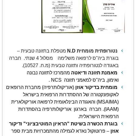
נטורופתית מומחית
N.D
מטפלת בתזונה טבעית –
בוגרת ביה"ס לרפואה משלימה מסלול 4 שנתי. חברה
באגודה לנטורופתיה ותזונה טבעית (מ.ח. 10527).
מאמנת תזונה ודיאטה
מהמרכז לתזונה נבונה
ואימון, ביה"ס למאמני תזונה NCS .
מומחית בדיקור אוזן
(אוריקולותרפיה) מחברת הרופאים
לאקופונקטורה של ההסתדרות הרפואית בישראל
(MSAIMA) והאגודה הבינלאומית לרפואה אוריקולארית
(IAAM). חברה בארגון אוריקולותרפיה בהסתדרות
הרפואית הישראלית.
בוגרת הכשרה בשיטת "הראיון המוטיבציוני" ודיקור
אוזן
– פרוטוקול נאדא לגמילה מהתמכרויות
מבית ספר