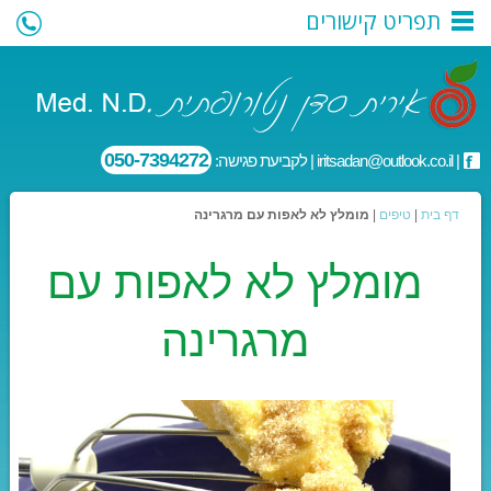
תפריט קישורים
050-7394272
|
iritsadan@outlook.co.il
| לקביעת פגישה:
דף בית
|
טיפים
|
מומלץ לא לאפות עם מרגרינה
מומלץ לא לאפות עם
מרגרינה