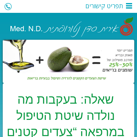
תפריט קישורים
050-7394272
|
iritsadan@outlook.co.il
| לקביעת פגישה:
שאלה: בעקבות מה
נולדה שיטת הטיפול
במרפאה “צעדים קטנים