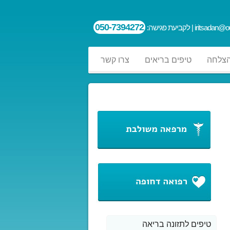
050-7394272
iritsadan@ou
| לקביעת פגישה:
הצלחה
טיפים בריאים
צרו קשר
טיפים לתזונה בריאה