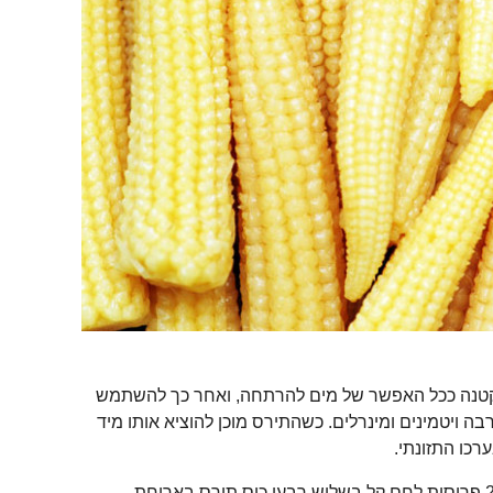
טנה ככל האפשר של מים להרתחה, ואחר כך להשתמש
 ויטמינים ומינרלים. כשהתירס מוכן להוציא אותו מיד
כו התזונתי.
מומלץ להוסיף תירס לסלט או להחליף 2 פרוסות לחם קל בשלוש רבעי כוס תירס בארוחת