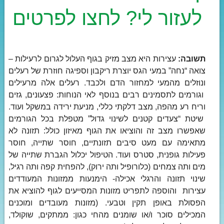
לעזור לי? לחצו לפרטים
תשובה:
עצירות היא מצב מזיק בגוף העלול לגרום לרעילות –
צואה “נחה” במעי הגס יוצרת ריקבון וספיגה חוזרת של רעלים
ונוזלים מהמעי למחזור הדם ולכבד. רעלים אלה מרעילים
וגורמים לתסמינים רבים בנוסף לאי הנוחות: פצעונים, גזים
וריח רע מהפה, מצב דלקתי כללי, מניעת ירידה במשקל ועוד.
שיטת “צעדים קטנים לשינוי גדול” מטפלת בכל הגורמים
שאפשרו מצב זה והוציאו את הגוף מאיזון כולל: תזונה לא
מתאימה עם מעט סיבים תזונתיים, חוסר שתייה, חוסר
פעילות גופנית, סטרס ועוד. הטיפול יכלול הגברת שתייה של
מים ותה צמחים (כלורופיל ותה ירוק), להפחית קפה ותה רגיל,
שינוי תזונה והרגלי אכילה- הימנעות ממזונות המעודדים
עצירות והוספה לתפריט מזונות המסייעים לגוף להוציא את
הפסולת באופן תקין וטבעי. (מזונות מעובדים ומוכנים
המכילים סוכר ו/או שומנים מהחי כגון: ממתקים, שוקולד,