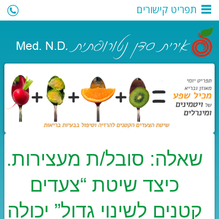
תפריט קישורים
050-7394272
|
iritsadan@outlook.co.il
| לקביעת פגישה:
שאלה: סובל/ת מעצירות.
כיצד שיטת “צעדים
קטנים לשינוי גדול” יכולה