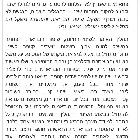
פתאומיים שעדיין לא הצלחנו להטמיע, גורמים לנו להישבר
ולחזור למקום הנוחות שלנו – ההרגלים הישנים, הרגשה לא
טובה ועודף משקל.
שיפור הבריאות והפחתת משקל הם
תהליך שלוקח זמן ולא "מבצע" זריז.
תהליך האימון לשינוי התזונה, שיפור הבריאות והפחתה
במשקל לטווח ארוך בשיטת "צעדים קטנים לשינוי
גדול" מתחיל בדיאלוג למציאת מיקומו של המטופל על מעגל
השינוי (פרוצ'סקה ודקלמנטה) וברור המוטיבציה שלו לעשות
שינוי אמיתי להשגת מטרותיו הבריאותיות. כדי להצליח
ולהשיג שינויים יש להציב יעדים קטנים. כשאנו בוחרים לבצע
שינוי אחד בכל פעם, אנו ממקדים את תשומת
ליבנו בצעד בר- ביצוע. שינויי קטן, בחירה בשיפור
קטן ומצטבר אחד בכל יום, יום אחר יום, מאפשרים לנו את
השינוי המיוחל. המשימות מותאמות ליכולתו של המטופל
להתחיל בביצוע השינוי. התהליך הוא איטי, הדרגתי, כולל
הסבר ולמידת הערך הבריאותי ומתחיל בשינוי אחד בלבד.
לאחר שהמטרה הבריאותית הראשונה תושג, תוצב מטרה
חדשה. לאחריה מטרה אחת נוספת. לאחריהן עוד