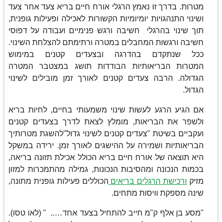
מטרות. בדרך זו נאמץ הרגלי אורח חיים בריא צעד אחר צעד
ושינוי התנהגויות יומיומיות הקשורות לאכילה ופעילות גופנית,
תוך שינוי בהרגלי חשיבה ורגש פנימיים ועבודה על דפוסי
חשיבה ורגשות המחבלים במטרה ורתימתם להצלחת השינוי.
ככל שנתקדם בהדרגה ובצעדים קטנים במימוש
המטרות הבריאותיות הבודדות תושג במצטבר המטרה
הגדולה. הרבה צעדים קטנים לאורך זמן מובילים לשינוי
הגדול.
אם הגיע הרגע לעשות שינוי משמעותי בחיים, לחיות בריא
ולשפר את הבריאות, מומלץ לצאת לדרך בצעדים קטנים
ועקביים בשיטת "צעדים קטנים לשינוי גדול"להשגת מטרותיך
הבריאותיות ושמירה על ההישגים לאורך זמן. ירידה במשקל
היא תוצאה של אורח חיים בריא הכולל אכילת תזונה בריאה,
בכמות הנכונה ומהסיבות הנכונות, גמילה מהתמכרות למזון
מזיק
ורכישת הרגלים בריאים
הכוללים פעילות גופנית מתונה,
שינה מספקת וויסות מתחים.
"מסע בן אלף ק"מ חייב להתחיל בצעד אחד….. " (לאו טסו).