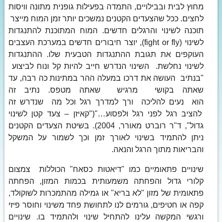
מחוץ לבית ובבילויים, התמדה בפעילות גופנית מתונה וויסות
לחצים. ככל שהצעדים הקטנים נמשכים יותר זמן המוח מייצר
תוכנה לשינוי והרגלים חדשים. המוח המתוכנת להתנגדות
לשינוי (fight or fly), יוצר חיבורים חדשים במערכת העצבים
העוקפים את תגובת ההתנגדות הטבעית שלו. ההתנגדות
לשינוי נחלשת. השינוי הנדרש חייב להיות קל ונוח לביצוע
"בנתיב העושה את דרכו במעלה ההר במתינות כה רבה, עד
שאתה בקושי מרגיש שאתה מטפס. נתיב זה
הוא נעים להליכה ורך למדרך רגל וכל מה שנדרש זה
להציב רגל לפני רגל ולפסוע…"("קאיזן – צעד קטן לשינוי
גדול", ד"ר רוברט מאורר, 2004). בשיטת הצעדים הקטנים
ניתן להתמיד בשינוי לאורך זמן וכך לשמור על המשקל
והבריאות מתוך הרגל והנאה.
שינויים פתאומיים כמו "דיאטות כסאח" הכוללות צמצום
קלורי גדול והפחתה משמעותית בכמות המזון, הפחתה
פתאומית של מזון "לא בריא" או גמילה מהתמכרות לשוקולד,
קפה או חטיפים, גורמים לנו לתחושת פחד משינוי וחוסר פיזי
ורגשי המקשה עלינו להתחיל שינוי ולהתמיד בו. שינויים