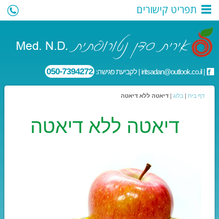
תפריט קישורים
050-7394272
|
iritsadan@outlook.co.il
| לקביעת פגישה:
דף בית
|
בלוג
|
דיאטה ללא דיאטה
דיאטה ללא דיאטה