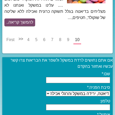
…. עלינו במשקל ואנחנו לא
מצליחים בדיאטה בגלל תשוקה כרונית ואכילה ללא שליטה
של שוקולד, חטיפים,…
להמשך קריאה..
<<
First
4
5
6
7
8
9
10
אם אתם נחושים לרדת במשקל ולשפר את הבריאות צרו קשר
עכשיו ואחזור בהקדם
שם:
*
סיבת הפניה:
*
טלפון:
אימייל:
*