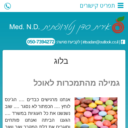
תפריט קישורים
050-7394272
|
iritsadan@outlook.co.il
| לקביעת פגישה:
בלוג
גמילה מהתמכרות לאוכל
אנחנו מרגישים כבדים …. הג'ינס
לוחץ …. הכפתור לא נסגר …. שוב
נשנשנו את כל העוגיות במשרד ….
הגענו הביתה ואנחנו פותחים
וסוגרים את דלת המקרר שוב ושוב