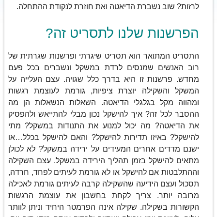
לרזות? שוב נשברת הדיאטה ואת חוזרת לנקודת ההתחלה.
הפרשנות שלנו לתסריט זה?
התסריט המתואר הוא תסריט שיגרתי ופרשנות שגרתית של
רוב האנשים שמנסים לרדת במשקל ונשברים בכל פעם
מחדש. פרשנות זו היא בדרך כלל שגויה. עצם העלייה על
המשקל והשקילה יוצרת ציפיות, גורמת לעוצמת רגשות
ומהווה מקל בגלגלי הדיאטה. השאלות הנשאלות הן מה
ההסבר לכל זה? איך להישקל נכון מבלי להתייאש ולהפסיק
את הדיאטה? מה יכול למנוע את התנודות במשקל? מתי
להישקל? באיזו תדירות להישקל? והאם להישקל בכלל…או
ישנם מדדים אחרים המעידים על ירידה במשקל? לא לכולן
מתאים להישקל בזמן תהליך הירידה במשקל. עצם השקילה
וההתלבטות אם להישקל או לא גורמת לעיתים לפחד, חרדה,
תסכול ועצם הידיעה שהשקילה קרבה לעיתים גורמת לאכילה
מרובה יותר. צריך לקחת בחשבון את עוצמת הרגשות
הקשורות בשקילה. שקילה אינה הפרמטר היחיד וניתן לוותר