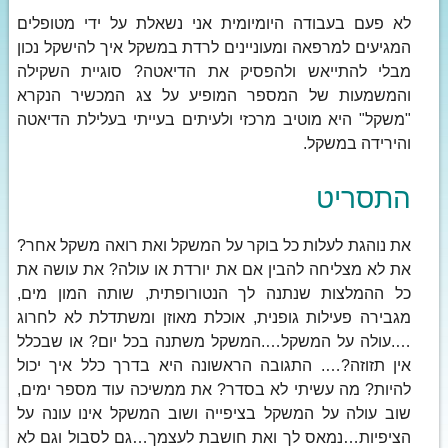
לא פעם בעבודה היומיומית אני נשאלת על ידי מטופלים
המגיעים למרפאה ומעוניינים לרדת במשקל איך להישקל נכון
מבלי להתייאש ולהפסיק את הדיאטה? סוגיית השקילה
והמשמעות של המספר המופיע על צג המכשיר הנקרא
"משקל" היא מוטיב מרכזי ולעיתים בעייתי בעלילת הדיאטה
והירידה במשקל.
התסריט
את נוהגת לעלות כל בוקר על המשקל ואת רואה משקל אחר?
את לא מצליחה להבין אם את יורדת או עולה? את עושה את
כל ההמלצות שנתנה לך הנטורופתית, שותה המון מים,
מגבירה פעילות גופנית, אוכלת מאוזן ומשתדלת לא לחרוג
….עולה על המשקל….המשקל משתנה בכל יום? או שבכלל
אין תזוזה?…. התגובה הראשונה היא בדרך כלל איך יכול
להיות? מה עשיתי לא בסדר? את ממשיכה עוד מספר ימים,
שוב עולה על המשקל בציפייה ושוב המשקל אינו עונה על
הציפיות…נמאס לך ואת חושבת לעצמך…גם לסבול וגם לא