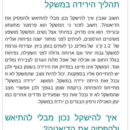
תהליך הירידה במשקל
חשוב שנבין איך להישקל נכון מבלי להתיאש ולהפסיק את
הדיאטה?. חשוב לזכור כי המשקל הוא פרמטר מתעתע
ובעייתי. הוא אינו מדויק, במיוחד אצל נשים. המשקל מושפע
משינויים הורמונים, לעיתים לפני מחזור ישנה נפיחות ועלייה
של 1-2 ק"ג של נוזלים, כך לעתים בזמן ביוץ. עצירות גורמת
למשקל גבוה יותר וגם ארוחה גדולה לפני השקילה, נפיחות
בגלל החום או אכילה של אוכל מלוח הגורם לצבירת נוזלים
ועוד. המשקל אינו מייצג במדויק את הירידה בשומן בגוף ולכן
יש להתייחס אליו בספקנות. יכול להיות מצב שהמשקל לא זז
ובכל זאת הייתה ירידה במשקל. המושג "ירידה במשקל"
מתייחס להפחתה ברקמת שומן בגופך ולכן אפשרי מצב
שהמשקל לא זז ובכל זאת כפי שמעידים מדדים אחרים כמו
יומן האכילה ורפיון הבגדים כן ירדת במשקל.
איך להישקל נכון מבלי להתיאש
ולהפסיק את הדיאטה?