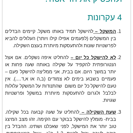
4 עקרונות
המשקל –
להישקל תמיד באותו משקל. קיימים הבדלים
בין המשקלים (לפעמים אפילו קילו ויותר) העלולים להביא
לפרשנויות שונות ולהתעסקות מיותרת בעצם השקילה.
לא להישקל כל יום –
להחליט איפה נשקלים. אם אצל
הנטורופתית להקפיד על שקילה באותה שעה פחות או
יותר במשך היום. אם בבית, אני ממליצה להישקל פעם –
פעמיים בשבוע בימים לא צמודים (ב,ה או א,ד….). אין
טעם להישקל כל יום משום שהתנודות על המשקל עלולות
לבלבל ולגרום להתעסקות מיותרת במשקל ופרשנויות
שגויות.
שעת השקילה –
להחליט על שעה קבועה בכל שקילה.
בבית- מומלץ להישקל בבוקר עם הקימה. זהו מצב המיצג
טוב יותר את המישקל, לפני שאכלנו ושתינו. ההבדל בין