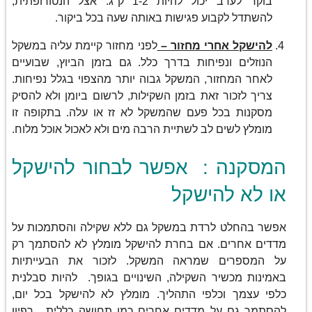
בוקר לערב יכול להיות 1-2 ק"ג. אצל הנטורופתית,
להשתדל לקבוע פגישות באותה שעה בכל ביקור.
להישקל אחרי מחזור –
לפני מחזור קיימת עליה במשקל
הנוזלים ונפיחות בדרך כלל. גם בזמן הביוץ, שבועיים
לאחר המחזור, המשקל גבוה יותר מהצפוי בגלל נפיחות.
צריך לזכור זאת בזמן השקילות, לרשום ביומן ולא להסיק
מסקנות בכל פעם שהמשקל לא זז או עלה. בתקופה זו
מומלץ לשים לב לשתיית הרבה מים ולא לאכול אוכל מלוח.
המסקנה : אפשר לבחור להישקל
או לא להישקל
אפשר בהחלט לרדת במשקל גם ללא שקילה והסתמכות על
מדדים אחרים. אם בחרת להישקל מומלץ לא להסתמך רק
על המספרים שמראה המשקל. לזכור את הבעייתיות
באמינות מכשיר השקילה, השינויים בגופך. להיות סבלנית
כלפי עצמך וכלפי התהליך. מומלץ לא להישקל בכל יום,
להסתמך גם על מדדים אחרים כמו תחושה כללית , רפיון