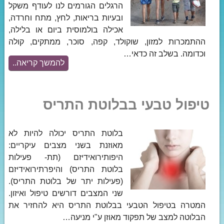
הרגלים הגורמים לנו לעודף משקל
ובעיות בריאות, לחץ, מתח וחרדה,
אכילה בולמוסית ביום או בלילה,
ההתמכרות למזון, שוקולד, קפה, סוכר, ממתקים, קולה
וכדומה. בשלב זה כדאי…
להמשך קריאה..
טיפול טבעי בבלוטת התריס
בלוטת התריס יכולה להיות לא
מאוזנת בשני מצבים עיקריים:
היפותירואידיזם (תת- פעילות
בלוטת התריס) והיפרתירואידיזם
(פעילות יתר של בלוטת התריס).
שני המצבים דורשים טיפול ואיזון.
המטרה בטיפול הטבעי בבלוטת התריס היא להחזיר את
הבלוטה למצב של תפקוד מאוזן ע"י מניעה…